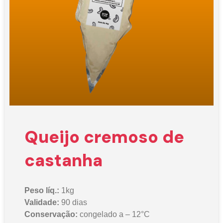
Queijo cremoso de
castanha
Peso líq.:
1kg
Validade:
90 dias
Conservação:
congelado a – 12°C