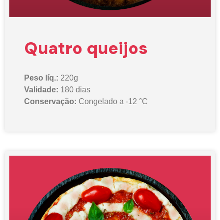
Quatro queijos
Peso líq.:
220g
Validade:
180 dias
Conservação:
Congelado a -12 °C