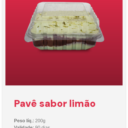
Pavê sabor limão
Peso líq.:
200g
Validade:
90 dias