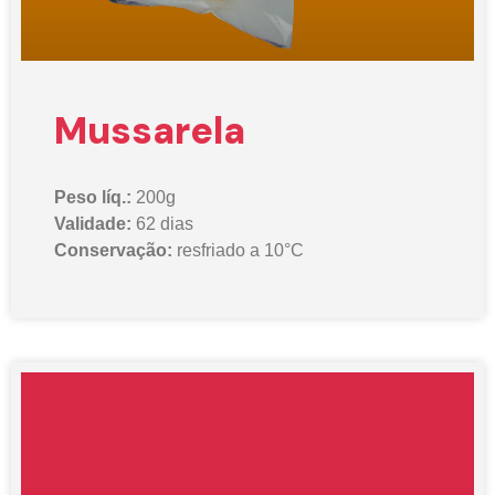
Mussarela
Peso líq.:
200g
Validade:
62 dias
Conservação:
resfriado a 10°C