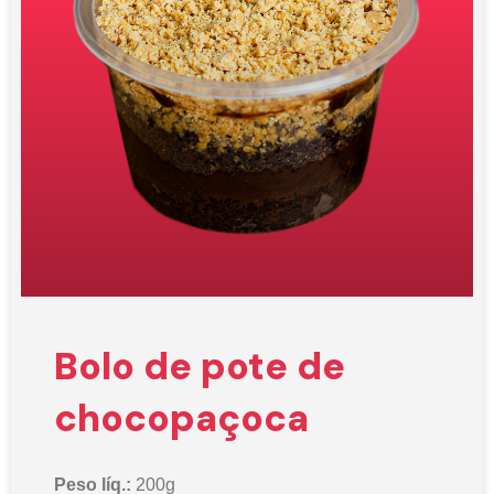
Bolo de pote de
chocopaçoca
Peso líq.:
200g