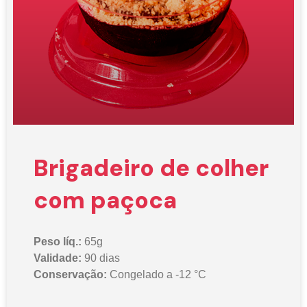
Brigadeiro de colher
com paçoca
Peso líq.:
65g
Validade:
90 dias
Conservação:
Congelado a -12 °C