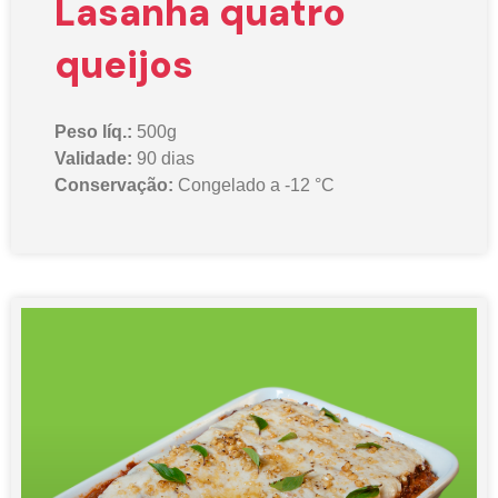
Lasanha quatro
queijos
Peso líq.:
500g
Validade:
90 dias
Conservação:
Congelado a -12 °C