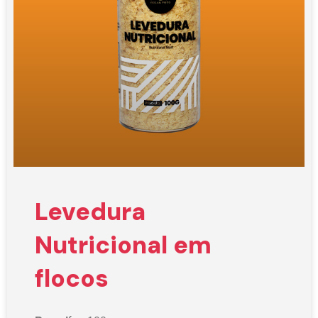
Levedura
Nutricional em
flocos