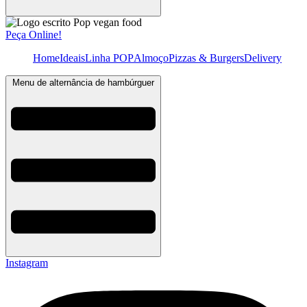
Peça Online!
Home
Ideais
Linha POP
Almoço
Pizzas & Burgers
Delivery
Menu de alternância de hambúrguer
Instagram