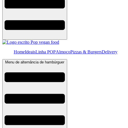
Home
Ideais
Linha POP
Almoço
Pizzas & Burgers
Delivery
Menu de alternância de hambúrguer