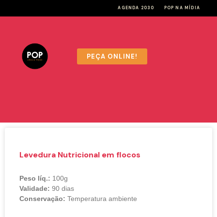
AGENDA 2030
POP NA MÍDIA
PEÇA ONLINE!
Levedura Nutricional em flocos
Peso líq.:
100g
Validade:
90 dias
Conservação:
Temperatura ambiente