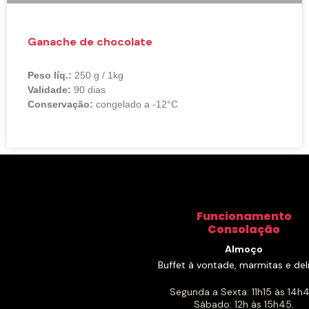
Ganache de chocolate
Peso líq.:
250 g / 1kg
Validade:
90 dias
Conservação:
congelado a -12°C
Funcionamento
Consolação
Almoço
Buffet à vontade, marmitas e deli
Segunda a Sexta: 11h15 às 14h4
Sábado: 12h às 15h45.