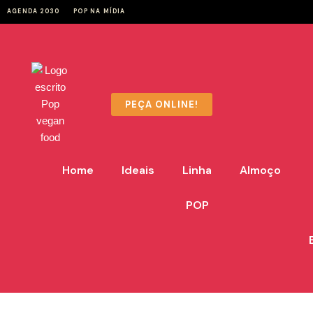
AGENDA 2030
POP NA MÍDIA
Pular
para
o
conteúdo
PEÇA ONLINE!
Home
Ideais
Linha
Almoço
POP