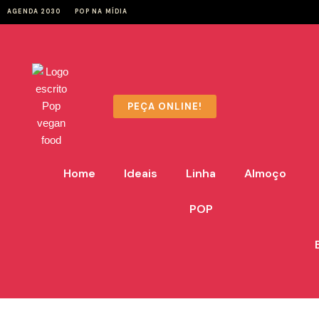
AGENDA 2030
POP NA MÍDIA
Pular
para
o
conteúdo
PEÇA ONLINE!
Home
Ideais
Linha
Almoço
POP